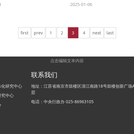
4
2025-01-06
first
prev
1
2
3
4
next
last
点击编辑文本内容
联系我们
体化研究中心
地址：江苏省南京市鼓楼区清江南路18号鼓楼创新广场A栋
层
研究中心
电话：中央行政办 025-86963105
心